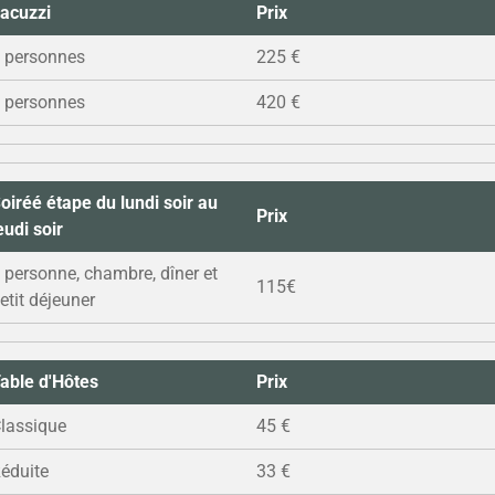
acuzzi
Prix
 personnes
225 €
 personnes
420 €
oiréé étape du lundi soir au
Prix
eudi soir
 personne, chambre, dîner et
115€
etit déjeuner
able d'Hôtes
Prix
lassique
45 €
éduite
33 €